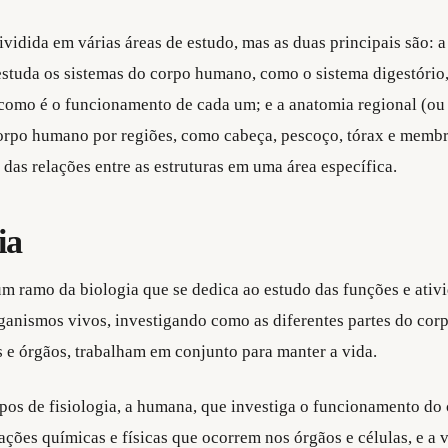
ividida em várias áreas de estudo, mas as duas principais são: 
estuda os sistemas do corpo humano, como o sistema digestório, 
e como é o funcionamento de cada um; e a anatomia regional (ou
orpo humano por regiões, como cabeça, pescoço, tórax e membro
das relações entre as estruturas em uma área específica.
ia
 um ramo da biologia que se dedica ao estudo das funções e ativ
anismos vivos, investigando como as diferentes partes do cor
os e órgãos, trabalham em conjunto para manter a vida.
ipos de fisiologia, a humana, que investiga o funcionamento d
ações químicas e físicas que ocorrem nos órgãos e células, e a v