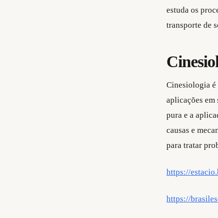
estuda os proce
transporte de 
Cinesio
Cinesiologia é
aplicações em 
pura e a aplic
causas e mecan
para tratar pro
https://estaci
https://brasile