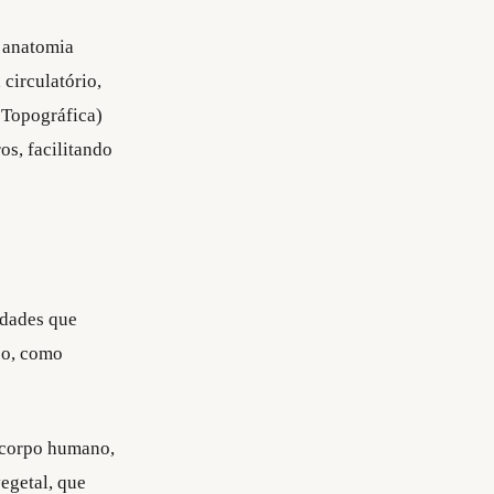
a anatomia
circulatório,
 Topográfica)
s, facilitando
idades que
po, como
o corpo humano,
egetal, que