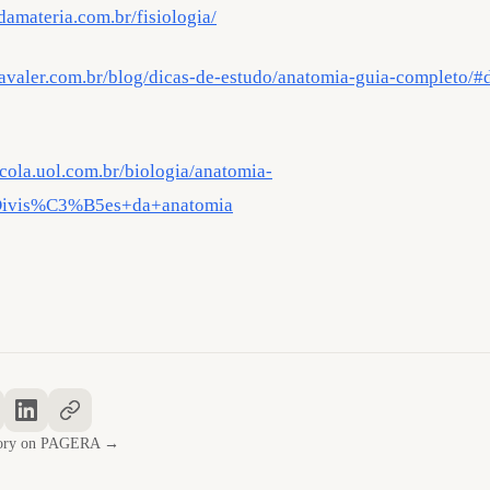
damateria.com.br/fisiologia/
avaler.com.br/blog/dicas-de-estudo/anatomia-guia-completo/#d
escola.uol.com.br/biologia/anatomia-
Divis%C3%B5es+da+anatomia
story on PAGERA →