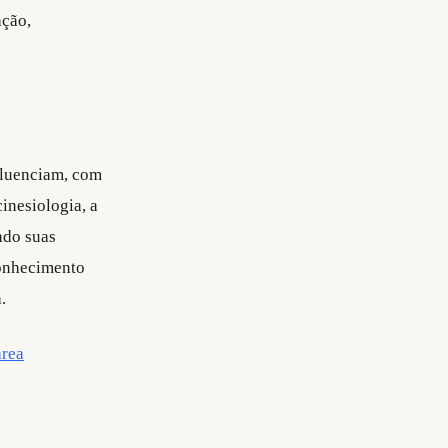
ação,
fluenciam, com
inesiologia, a
ndo suas
conhecimento
.
area