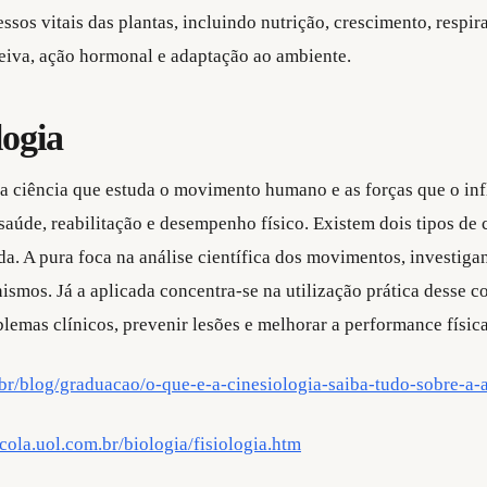
ssos vitais das plantas, incluindo nutrição, crescimento, respir
seiva, ação hormonal e adaptação ao ambiente.
logia
 a ciência que estuda o movimento humano e as forças que o in
saúde, reabilitação e desempenho físico. Existem dois tipos de c
ada. A pura foca na análise científica dos movimentos, investiga
ismos. Já a aplicada concentra-se na utilização prática desse 
blemas clínicos, prevenir lesões e melhorar a performance física
o.br/blog/graduacao/o-que-e-a-cinesiologia-saiba-tudo-sobre-a-
scola.uol.com.br/biologia/fisiologia.htm