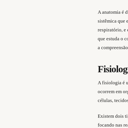
A anatomia é d
sistêmica que 
respiratório, 
que estuda o c
a compreensão 
Fisiolog
A fisiologia é
ocorrem em org
células, tecid
Existem dois t
focando nas re