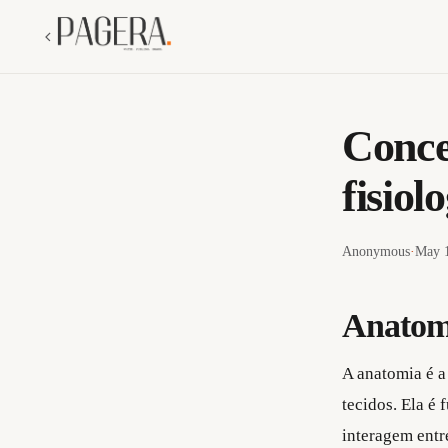
Conce
fisiol
Anonymous
·
May 1
Anatom
A anatomia
é a
tecidos. Ela é
interagem entre